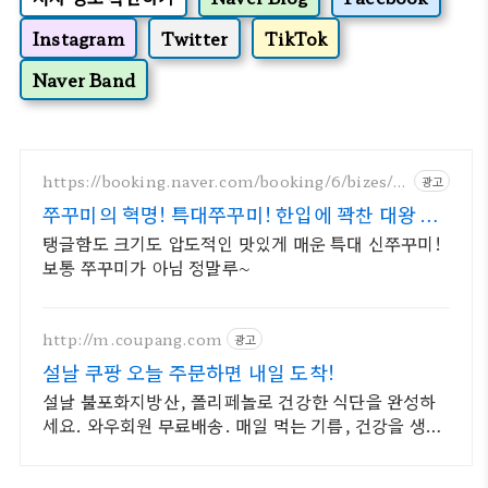
Instagram
Twitter
TikTok
Naver Band
https://booking.naver.com/booking/6/bizes/1
광고
494639
쭈꾸미의 혁명! 특대쭈꾸미! 한입에 꽉찬 대왕 신
쭈꾸미!
탱글함도 크기도 압도적인 맛있게 매운 특대 신쭈꾸미!
보통 쭈꾸미가 아님 정말루~
http://m.coupang.com
광고
설날 쿠팡 오늘 주문하면 내일 도착!
설날 불포화지방산, 폴리페놀로 건강한 식단을 완성하
세요. 와우회원 무료배송. 매일 먹는 기름, 건강을 생각
한다면 올리브유, 로켓배송으로 빠르게 만나보세요.