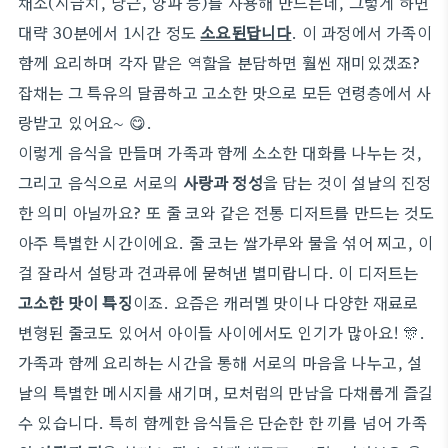
채소(시금치, 당근, 양파 등)를 사용해 만드는데, 그렇게 하면
대략 30분에서 1시간 정도
소요된답니다
. 이 과정에서 가족이
함께 요리하며 각자 맡은 역할을 분담하면 훨씬 재미있겠죠?
잡채는 그 특유의 달콤하고 고소한 맛으로 모든 연령층에서 사
랑받고 있어요~ 😋.
이렇게 음식을 만들며 가족과 함께 소소한 대화를 나누는 것,
그리고 음식으로 서로의
사랑과 정성
을 담는 것이 설날의 진정
한 의미 아닐까요? 또 줄 코와 같은 전통 디저트를 만드는 것도
아주 특별한 시간이에요. 줄 코는 쌀가루와 물을 섞어 찌고, 이
걸 잘라서 설탕과 견과류에 묻혀낸 별미랍니다. 이 디저트는
고소한 맛이 특징
이죠. 요즘은 캐러멜 맛이나 다양한 재료로
변형된 줄코도 있어서 아이들 사이에서도 인기가 많아요! 🎊.
가족과 함께 요리하는 시간을 통해 서로의 마음을 나누고, 설
날의 특별한 메시지를 새기며, 모처럼의 만남을 다채롭게 즐길
수 있습니다. 특히 함께한 음식들은 단순한 한 끼를 넘어 가족