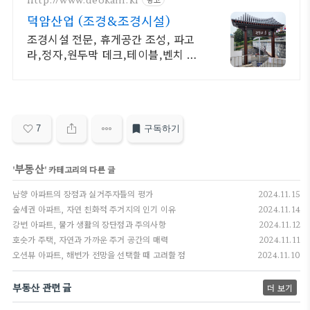
덕암산업 (조경&조경시설)
조경시설 전문, 휴게공간 조성, 파고
라,정자,원두막 데크,테이블,벤치 직
접생산시공
7
구독하기
부동산
'
' 카테고리의 다른 글
남향 아파트의 장점과 실거주자들의 평가
2024.11.15
숲세권 아파트, 자연 친화적 주거지의 인기 이유
2024.11.14
강변 아파트, 물가 생활의 장단점과 주의사항
2024.11.12
호숫가 주택, 자연과 가까운 주거 공간의 매력
2024.11.11
오션뷰 아파트, 해변가 전망을 선택할 때 고려할 점
2024.11.10
부동산 관련 글
더 보기